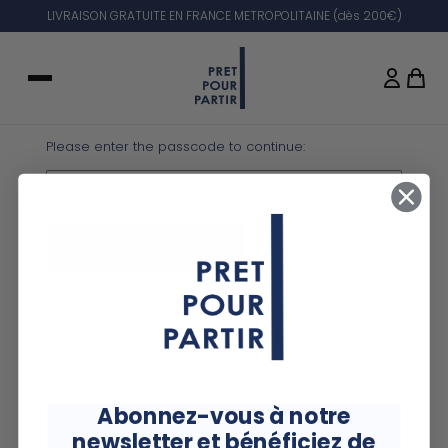
LIVRAISON GRATUITE EN FRANCE METROPOLITAINE (dès 200€)
AW 25
B2B AW 25
Loading...
SKIP TO CONTENT
Please enter the passcode to continue:
NOUVEAUTÉS AUTOMNE-HIVER 26
B2B SS26
"Intemporels"
CONTINUE
Abonnez-vous à notre
newsletter et
bénéficiez de