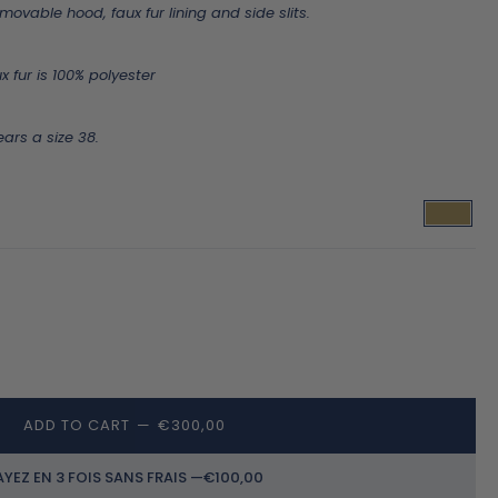
ovable hood, faux fur lining and side slits.
 fur is 100% polyester
ars a size 38.
ADD TO CART
—
€300,00
AYEZ EN 3 FOIS SANS FRAIS —
€100,00