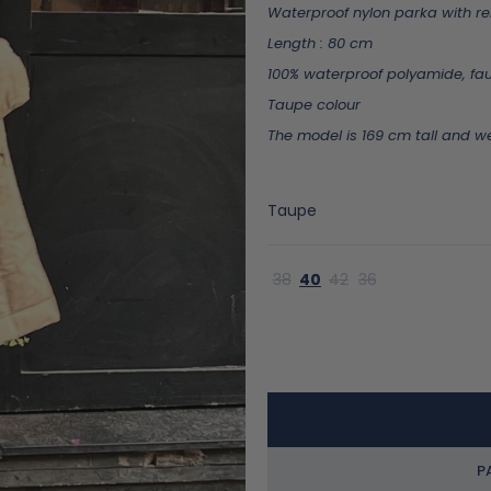
Waterproof nylon parka with rem
Length : 80 cm
100% waterproof polyamide, faux
Taupe colour
The model is 169 cm tall and we
taupe
38
40
42
36
P