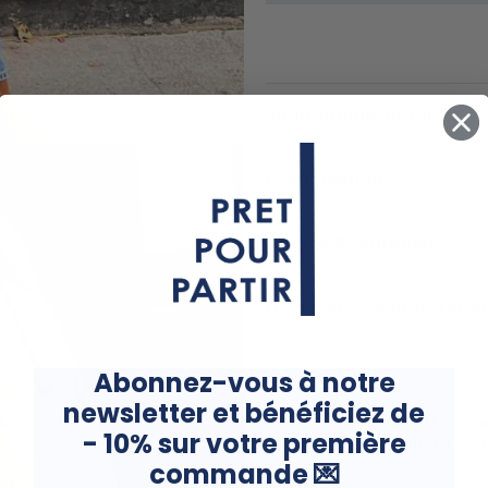
Informations produits
Composition
Lavage & entretien
Livraison, échange, retou
Abonnez-vous à notre
newsletter et
bénéficiez de
Livraison offerte e
- 10% sur votre première
Métropolitaine (à part
commande
💌