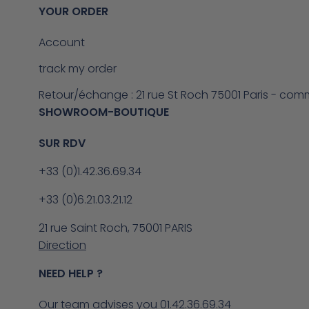
YOUR ORDER
Account
track my order
Retour/échange : 21 rue St Roch 75001 Paris - com
SHOWROOM-BOUTIQUE
SUR RDV
+33 (0)1.42.36.69.34
+33 (0)6.21.03.21.12
21 rue Saint Roch, 75001 PARIS
Direction
NEED HELP ?
Our team advises you 01.42.36.69.34