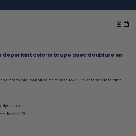
 déperlant coloris taupe avec doublure en
e amovible, doublure en fausse fourrure et fentes latérales.
 polyamide
e la taille 38.