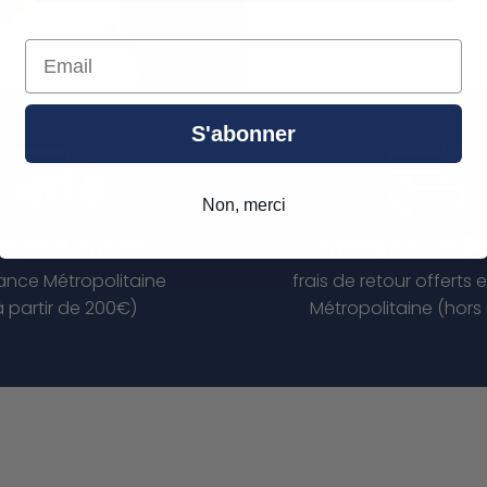
Email
S'abonner
Non, merci
vraison offerte
Echange sous 30
ance Métropolitaine
frais de retour offerts 
à partir de 200€)
Métropolitaine (hors 