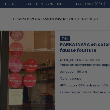
LIVRAISON GRATUITE EN FRANCE METROPOLITAINE (dès 200€)
HOME
SHOP
OUR BRAND
UNIVERSE
OUTLET
PRO/B2B
T40
PARKA INAYA en coton
fausse fourrure
€300,00 EUR
€640,00 EUR
Parka en polyamide avec capuch
Longueur : 80 cm
Coloris taupe
45% coton, 39% polyester, 16%
La mannequin mesure 169 cm et port