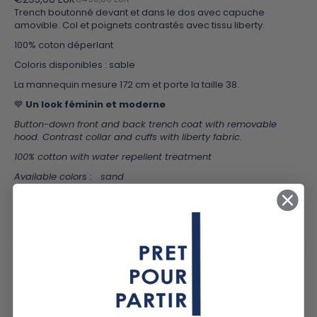
Trench boutonné devant et dans le dos avec capuche
amovible. Col et poignets contrastés avec tissu liberty.
100% coton déperlant
Coloris disponibles : sable
La mannequin mesure 172 cm et porte la taille 38.
💙
Un look féminin et moderne
Button-down front and back trench coat with removable
hood. Contrast collar and cuffs with liberty fabric.
100% cotton with water repellent treatment
Available colors : sand
The model is 172 cm tall and wears a size 38
💙
A modern and feminin look
sable
36
38
40
34
42