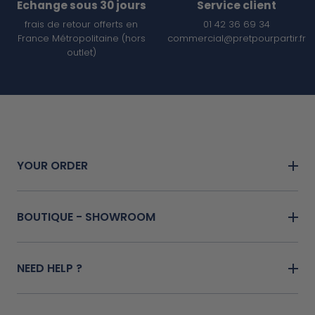
Echange sous 30 jours
Service client
frais de retour offerts en
01 42 36 69 34
France Métropolitaine (hors
commercial@pretpourpartir.fr
outlet)
YOUR ORDER
BOUTIQUE - SHOWROOM
NEED HELP ?