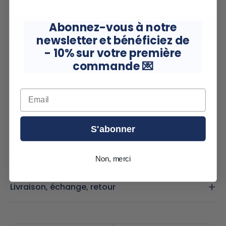
Abonnez-vous à notre
ADD TO CART
—
€295,00
newsletter et
bénéficiez de
- 10% sur votre première
PAYEZ EN 3 FOIS SANS FRAIS —
€98,33
commande
💌
Email
Informations produits
Composition
S'abonner
Lavage & entretien
Non, merci
Livraison, échange, retour